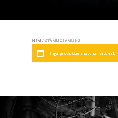
HEM
/ STÄMMOSAMLING
Inga produkter matchar ditt val.