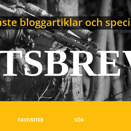
ste bloggartiklar och spec
TSBRE
FAVORITER
SÖK