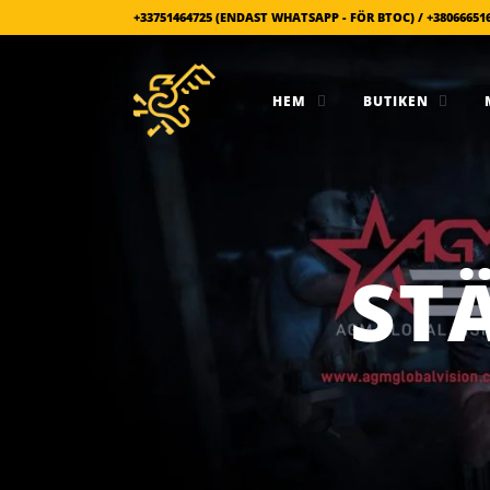
+33751464725 (ENDAST WHATSAPP - FÖR BTOC) / +38066651
HEM
BUTIKEN
ST